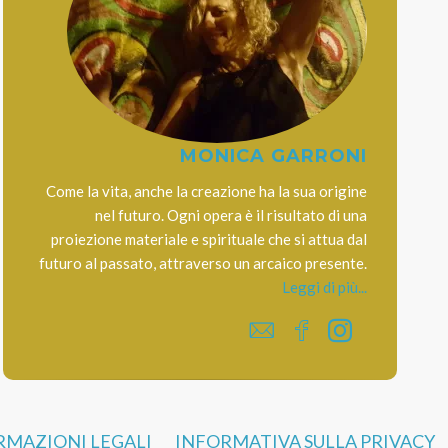
MONICA GARRONI
Come la vita, anche la creazione ha la sua origine
nel futuro. Ogni opera è il risultato di una
proiezione materiale e spirituale che si attua dal
futuro al passato, attraverso un arcaico presente.
Leggi di più...
RMAZIONI LEGALI
INFORMATIVA SULLA PRIVACY