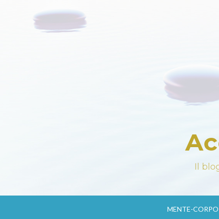
Ac
Il bl
MENTE-CORPO-