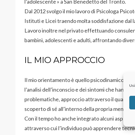
l’adolescente » a San Benedetto del Tronto.
Dal 2012 svolgo il mio lavoro di Psicologa Psicote
Istituti e Licei traendo molta soddisfazione dal 
Lavoro inoltre nel privato effettuando consulen
bambini, adolescenti e adulti, affrontando divers
IL MIO APPROCCIO
Il mio orientamento è quello psicodinamico alla b
Usi
l’analisi dell’inconscio e dei sintomi che hanno 
problematiche, approccio attraverso il quale è p
scoperto di sé all’interno della propria mente e 
Con il tempo ho anche integrato alcuni aspetti
attraverso cui l’individuo può apprendere tecnich