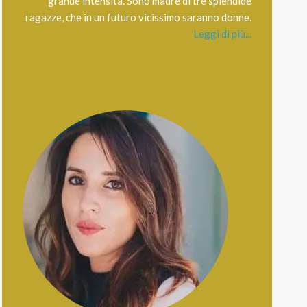
grande intensità. Sono madre di tre splendide
ragazze, che in un futuro vicissimo saranno donne.
Leggi di più...