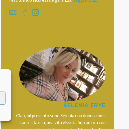
restituendo sicurezza e garanzia.
Leggi di più...
SELENIA ERYE
Ciao, mi presento sono Selenia una donna come
tante... la mia, una vita vissuta fino ad ora con