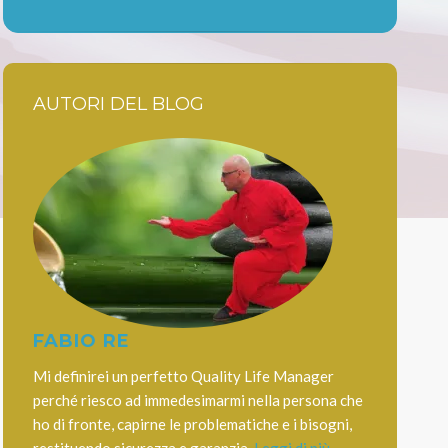
AUTORI DEL BLOG
FABIO RE
Mi definirei un perfetto Quality Life Manager
perché riesco ad immedesimarmi nella persona che
ho di fronte, capirne le problematiche e i bisogni,