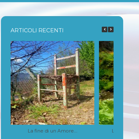
ARTICOLI RECENTI
La fine di un Amore…
La memoria