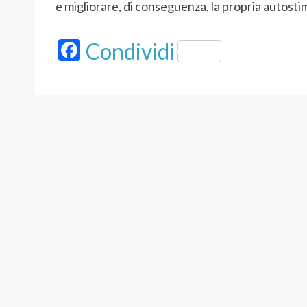
e migliorare, di conseguenza, la propria autosti
F
Condividi
ac
e
b
o
o
k