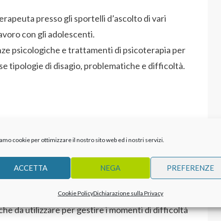
rapeuta presso gli sportelli d’ascolto di vari
lavoro con gli adolescenti.
ze psicologiche e trattamenti di psicoterapia per
e tipologie di disagio, problematiche e difficoltà.
ase del quale vi è l’interpretazione dei sogni,
amo cookie per ottimizzare il nostro sito web ed i nostri servizi.
condotto l’individuo a sviluppare le proprie
ossibile intraprendere un viaggio affascinante alla
ACCETTA
NEGA
PREFERENZE
della propria anima.
 dell’approccio cognitivo comportamentale
Cookie Policy
Dichiarazione sulla Privacy
e da utilizzare per gestire i momenti di difficoltà