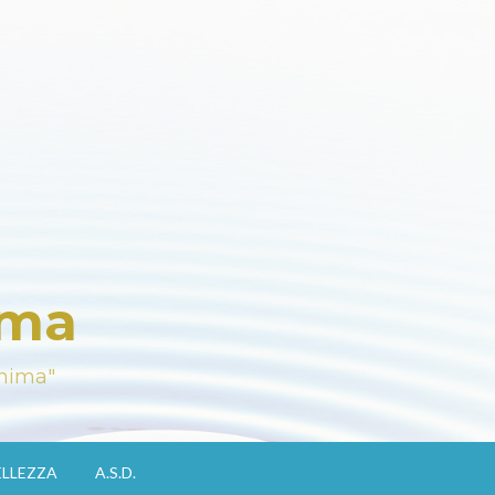
ima
Anima"
ELLEZZA
A.S.D.