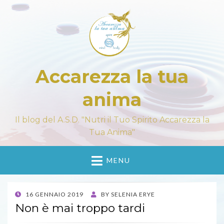
Accarezza la tua
anima
Il blog del A.S.D. "Nutri il Tuo Spirito Accarezza la
Tua Anima"
MENU
POSTED
16 GENNAIO 2019
BY
SELENIA ERYE
ON
Non è mai troppo tardi