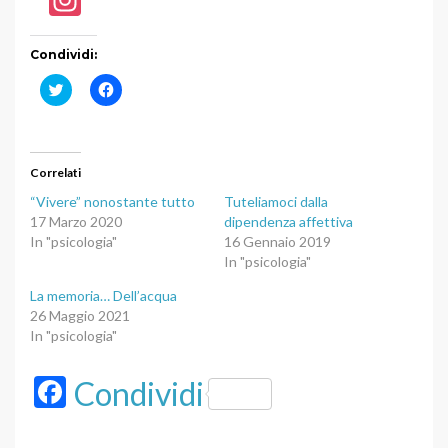
st
a
Condividi:
gr
F
F
a
a
i
i
a
c
c
l
l
m
i
i
c
c
Correlati
q
p
u
e
“Vivere” nonostante tutto
Tuteliamoci dalla
i
r
p
c
17 Marzo 2020
dipendenza affettiva
e
o
In "psicologia"
16 Gennaio 2019
r
n
c
d
In "psicologia"
o
i
n
v
d
i
La memoria… Dell’acqua
i
d
26 Maggio 2021
v
e
i
r
In "psicologia"
d
e
e
s
r
u
F
Condividi
e
F
s
a
u
c
ac
T
e
w
b