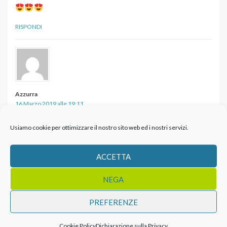
RISPONDI
Azzurra
16 Marzo 2019 alle 19:11
Sei speciale….e capisci il lato fragile di molte donne
Usiamo cookie per ottimizzare il nostro sito web ed i nostri servizi.
RISPONDI
ACCETTA
NEGA
PREFERENZE
Irene
3 Ottobre 2019 alle 21:25
Cookie Policy
Dichiarazione sulla Privacy