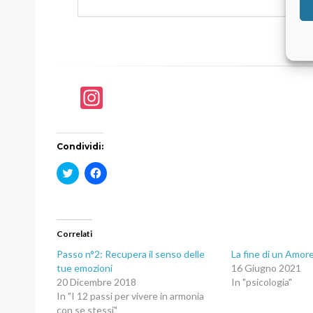
In
st
a
Condividi:
gr
F
F
a
a
a
i
i
c
c
m
l
l
i
i
c
c
Correlati
q
p
u
e
i
r
Passo n°2: Recupera il senso delle
La fine di un Amor
p
c
tue emozioni
16 Giugno 2021
e
o
r
n
20 Dicembre 2018
In "psicologia"
c
d
In "I 12 passi per vivere in armonia
o
i
n
v
con se stessi"