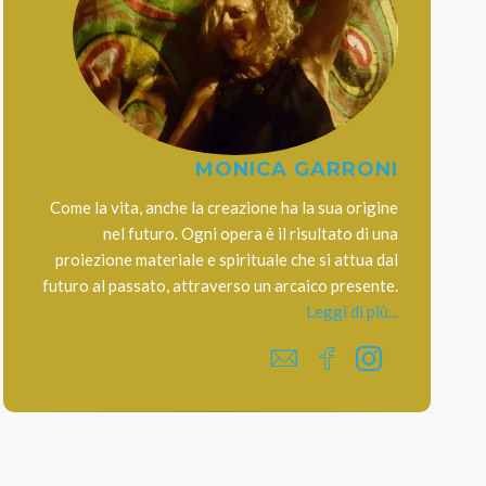
MONICA GARRONI
Come la vita, anche la creazione ha la sua origine
nel futuro. Ogni opera è il risultato di una
proiezione materiale e spirituale che si attua dal
futuro al passato, attraverso un arcaico presente.
Leggi di più...