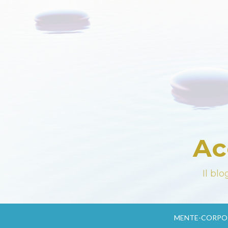
Ac
Il bl
MENTE-CORPO-