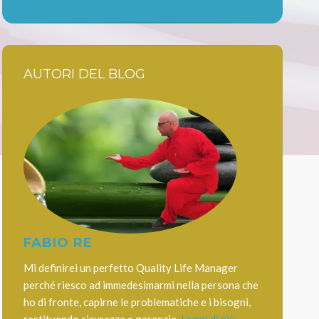
AUTORI DEL BLOG
FABIO RE
Mi definirei un perfetto Quality Life Manager
perché riesco ad immedesimarmi nella persona che
ho di fronte, capirne le problematiche e i bisogni,