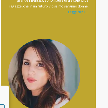
grande intensità. Sono madre di tre splendide
ragazze, che in un futuro vicissimo saranno donne.
Leggi di più...