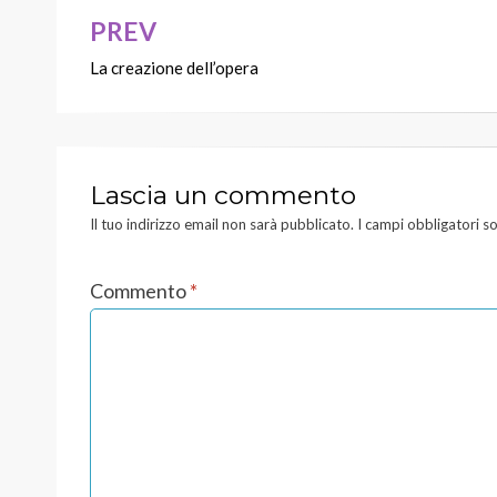
i
e
PREV
n
s
Navigazione
e
t
s
r
La creazione dell’opera
articoli
t
a
r
)
a
)
Lascia un commento
Il tuo indirizzo email non sarà pubblicato.
I campi obbligatori s
Commento
*