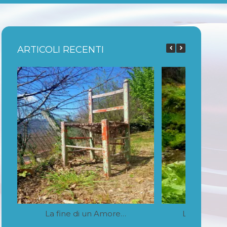
ARTICOLI RECENTI
La fine di un Amore…
La memoria