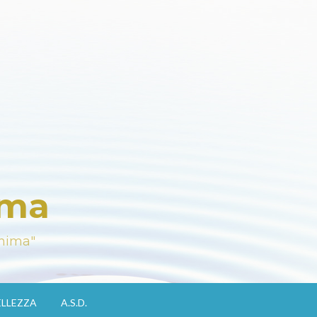
ima
Anima"
ELLEZZA
A.S.D.